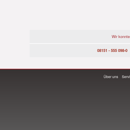
Wir konnte
08151 - 555 098-0
Über uns
Serv