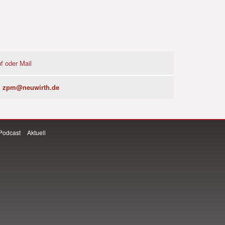
f oder Mail
zpm@neuwirth.de
Podcast
Aktuell