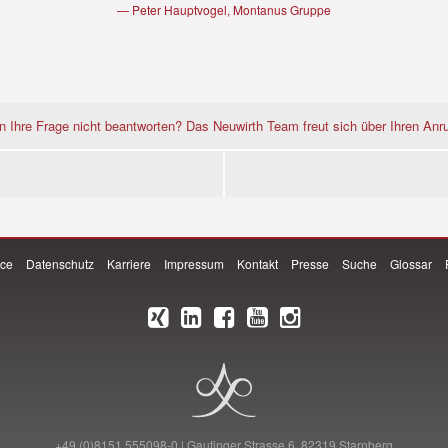
Peter Hauptvogel, Montanus Gruppe
n Ihre Frage nicht beantworten? Das Neuwirth Team freut sich über Ihren Anru
ice
Datenschutz
Karriere
Impressum
Kontakt
Presse
Suche
Glossar
+49 (0)8151 555098-0 | Gautinger Strasse 6, 82319 Starnberg